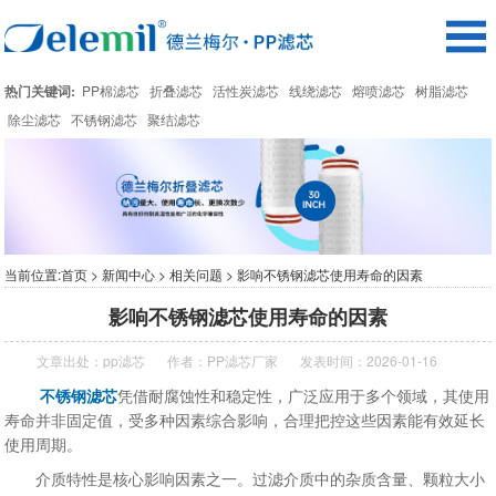
热门关键词:
PP棉滤芯
折叠滤芯
活性炭滤芯
线绕滤芯
熔喷滤芯
树脂滤芯
除尘滤芯
不锈钢滤芯
聚结滤芯
当前位置:
首页
>
新闻中心
>
相关问题
> 影响不锈钢滤芯使用寿命的因素
影响不锈钢滤芯使用寿命的因素
文章出处：
pp滤芯
作者：
PP滤芯厂家
发表时间：2026-01-16
不锈钢滤芯
凭借耐腐蚀性和稳定性，广泛应用于多个领域，其使用
寿命并非固定值，受多种因素综合影响，合理把控这些因素能有效延长
使用周期。
介质特性是核心影响因素之一。过滤介质中的杂质含量、颗粒大小