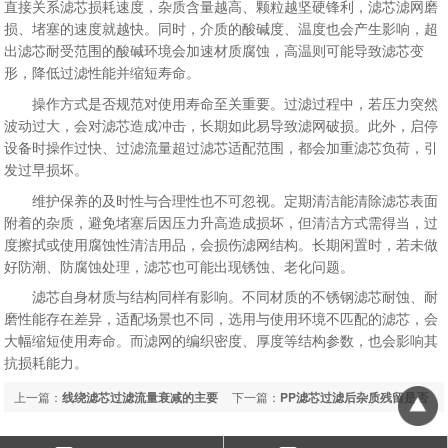
直接关系滤芯损耗速度，杂质含量越高、颗粒越坚硬锋利，滤芯滤网磨
损、堵塞的速度就越快。同时，介质的酸碱度、温度也会产生影响，超
出滤芯耐受范围的酸碱环境会加速材质腐蚀，高温则可能导致滤芯变
形，降低过滤性能并缩短寿命。
操作方式是否规范对使用寿命至关重要。过滤过程中，若压力突然
波动过大，会对滤芯造成冲击，长期如此易导致滤网破损。此外，启停
设备时操作过快、过滤流量超过滤芯适配范围，都会加重滤芯负荷，引
发过早损坏。
维护保养的及时性与合理性也不可忽视。定期清洁能清除滤芯表面
附着的杂质，避免堵塞后因压力升高造成损坏，但清洁方式需得当，过
度擦拭或使用腐蚀性清洁用品，会损伤滤网结构。长期闲置时，若未做
好防潮、防腐蚀处理，滤芯也可能出现锈蚀、老化问题。
滤芯自身材质与结构同样有影响。不同材质的不锈钢滤芯耐蚀、耐
磨性能存在差异，适配场景也不同，选用与使用环境不匹配的滤芯，会
大幅缩短使用寿命。而滤网的编织密度、厚度等结构参数，也会影响其
抗损耗能力。
上一篇：
线绕滤芯过滤流量衰减的主要
下一篇：
PP滤芯过滤后杂质残留是否
原因
引发二次污染及规避方式