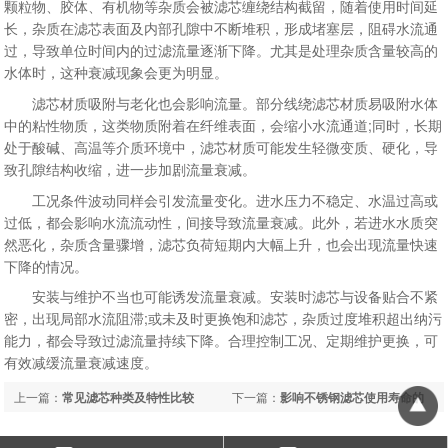
颗粒物、胶体、有机物等杂质会被滤芯缠绕结构截留，随着使用时间延
长，杂质在滤芯表面及内部孔隙中不断堆积，形成堵塞层，阻碍水流通
过，导致单位时间内的过滤流量逐渐下降。尤其是处理杂质含量较高的
水体时，这种衰减现象会更为明显。
滤芯材质吸附与老化也会影响流量。部分线绕滤芯材质易吸附水体
中的粘性物质，这类物质附着在纤维表面，会缩小水流通道;同时，长期
处于酸碱、高温等介质环境中，滤芯材质可能发生轻微变质、硬化，导
致孔隙结构收缩，进一步加剧流量衰减。
工况条件波动同样会引发流量变化。进水压力不稳定、水温过高或
过低，都会影响水流流动性，间接导致流量衰减。此外，若进水水质突
然恶化，杂质含量骤增，滤芯负荷短期内大幅上升，也会出现流量快速
下降的情况。
安装与维护不当也可能诱发流量衰减。安装时滤芯与设备贴合不紧
密，出现局部水流阻滞;或未及时更换饱和滤芯，杂质过度堆积超出纳污
能力，都会导致过滤流量持续下降。合理控制工况、定期维护更换，可
有效减缓流量衰减速度。
上一篇：
常见滤芯种类及特性比较
下一篇：
影响不锈钢滤芯使用寿命的
因素