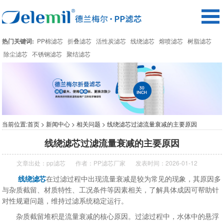
热门关键词:
PP棉滤芯
折叠滤芯
活性炭滤芯
线绕滤芯
熔喷滤芯
树脂滤芯
除尘滤芯
不锈钢滤芯
聚结滤芯
当前位置:
首页
>
新闻中心
>
相关问题
> 线绕滤芯过滤流量衰减的主要原因
线绕滤芯过滤流量衰减的主要原因
文章出处：
pp滤芯
作者：
PP滤芯厂家
发表时间：2026-01-12
线绕滤芯
在过滤过程中出现流量衰减是较为常见的现象，其原因多
与杂质截留、材质特性、工况条件等因素相关，了解具体成因可帮助针
对性规避问题，维持过滤系统稳定运行。
杂质截留堆积是流量衰减的核心原因。过滤过程中，水体中的悬浮