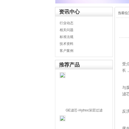
资讯中心
当前位
行业动态
相关问题
标准法规
技术资料
客户案例
推荐产品
受
长
过
与
滤
使
GE滤芯-Hytrex深层过滤
反
此
露