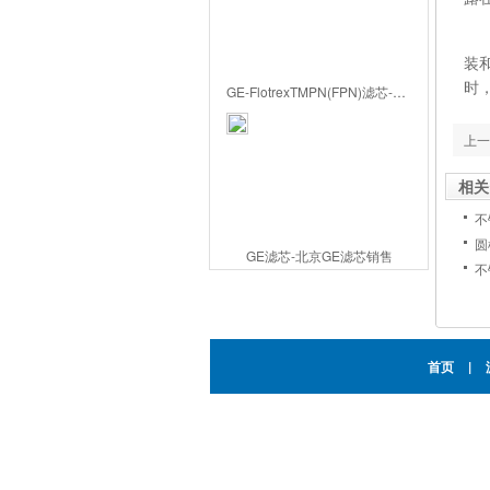
为
装
时
GE-FlotrexTMPN(FPN)滤芯-北京GE滤芯代理
上一
相关
不
圆
GE滤芯-北京GE滤芯销售
不
首页
|