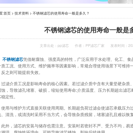
置:
首页
>
技术资料
> 不锈钢滤芯的使用寿命一般是多久？
不锈钢滤芯的使用寿命一般是
文章出处：
pp滤芯
作者：
PP滤芯厂家
发表时间：2025
不锈钢滤芯
凭借耐腐蚀、强度高的特性，广泛应用于水处理、化工、食
介质工况、使用方式、维护频率等因素影响，常规合理使用场景下可维持
，反之则可能提前失效。
滤介质工况是影响寿命的核心因素。若过滤介质中含有大量坚硬杂质、
腐蚀，导致滤孔堵塞、破损，缩短使用寿命;介质温度、压力长期超出滤芯
芯稳定性。
用与维护方式直接关联使用周期。长期超负荷过滤会使滤芯承载压力过
洗、清洗，或清洗时采用不当方式，会导致杂质残留，堵塞滤孔且难以恢
外，滤芯的安装与储存也需注意。安装时若密封不严、受力不均，易造
在潮湿、腐蚀性环境中，可能导致滤芯锈蚀，影响后续使用。