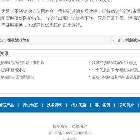
延长不锈钢滤芯使用寿命，需控制过滤介质达标，维持稳定的运行参数
和闲置时做好防护措施。当滤芯出现过滤效率下降、压差异常升高、泄漏
，需及时更换，以保障过滤系统的正常运行。
篇：
微孔滤芯简介
下一篇：
树脂滤
资讯
锈钢滤芯的特性及主要用途
浅谈不锈钢滤芯的相关特点
柱形不锈钢滤芯
一个优质的不锈钢滤芯有哪
锈钢滤芯-圆柱型滤芯
造成不锈钢滤芯损坏主要原
滤芯产品
|
行业动态
|
技术资料
|
相关问题
|
客户案例
|
公司简介
|
版权所有：德兰梅尔
沪ICP备2022025906号-9
法律声明