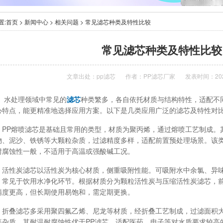
置:
首页
>
新闻中心
>
相关问题
> 常见滤芯种类及特性比较
常见滤芯种类及特性比较
文章出处：
pp滤芯
作者：
PP滤芯厂家
发表时间：2026
处理领域中常见的
滤芯
种类繁多，各自依托材质与结构特性，适配不
心特点，能更精准地选择应用方案。以下是几类应用广泛的滤芯及特性对
P熔喷滤芯是基础且常用的类型，材质为聚丙烯，通过熔喷工艺制成。
物、泥沙、铁锈等大颗粒杂质，过滤精度多样，适配前置预处理场景。该
耐腐蚀性一般，不适用于高温或强酸碱工况。
性炭滤芯以活性炭为核心材质，侧重吸附性能。可吸附水中余氯、异味
，常见于饮用水净化环节。根据材质分为颗粒活性炭与压缩活性炭滤芯，
精度更高，但长期使用易饱和，需定期更换。
叠滤芯多采用聚四氟乙烯、尼龙等材质，经折叠工艺制成，过滤面积大
等杂质。其耐温耐腐蚀性优于PP滤芯，适配医药、电子等对水质要求较高