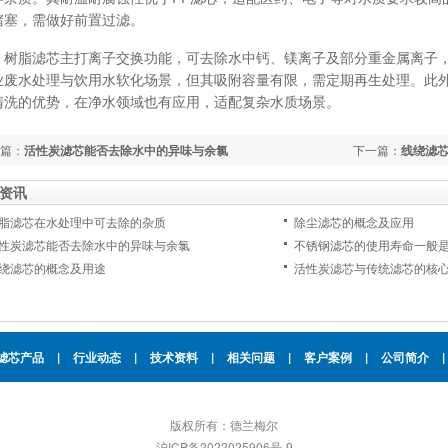
堵塞，需做好前置过滤。
脂滤芯主打离子交换功能，可去除水中钙、镁离子及部分重金属离子，
业废水处理与饮用水软化场景，但其吸附容量有限，需定期再生处理。此
清洗的优势，在净水领域也有应用，适配复杂水质场景。
篇：
活性炭滤芯能否去除水中的异味与余氯
下一篇：
线绕滤
资讯
脂滤芯在水处理中可去除的杂质
除尘滤芯的概念及应用
性炭滤芯能否去除水中的异味与余氯
不锈钢滤芯的使用寿命一般
绕滤芯的概念及用途
活性炭滤芯与传统滤芯的核
滤芯产品
|
行业动态
|
技术资料
|
相关问题
|
客户案例
|
公司简介
|
版权所有：德兰梅尔
沪ICP备2022025906号-9