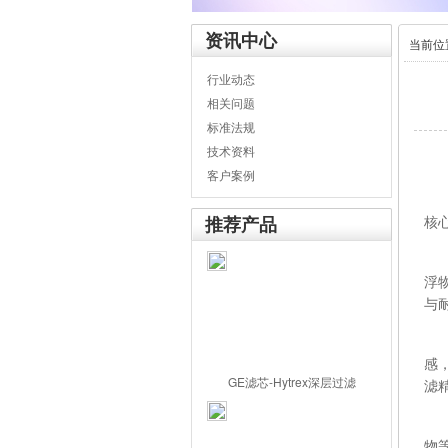
资讯中心
当前位
行业动态
相关问题
标准法规
技术资料
客户案例
水
推荐产品
核
P
浮
与
活
感
GE滤芯-Hytrex深层过滤
滤
折
物