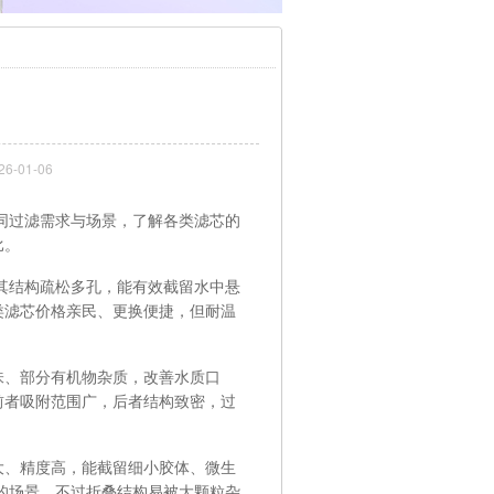
-01-06
同过滤需求与场景，了解各类滤芯的
比。
其结构疏松多孔，能有效截留水中悬
类滤芯价格亲民、更换便捷，但耐温
、部分有机物杂质，改善水质口
前者吸附范围广，后者结构致密，过
、精度高，能截留细小胶体、微生
的场景，不过折叠结构易被大颗粒杂