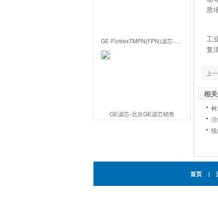
质
树
工
GE-FlotrexTMPN(FPN)滤芯-北京GE滤芯代理
复
上一
相关
树
GE滤芯-北京GE滤芯销售
活
线
首页
|