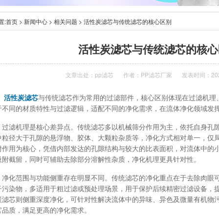
置:
首页
>
新闻中心
>
相关问题
> 活性炭滤芯与传统滤芯的核心区别
活性炭滤芯与传统滤芯的核心
文章出处：
pp滤芯
作者：
PP滤芯厂家
发表时间：2025
活性炭滤芯
与传统滤芯作为常用的过滤部件，核心区别体现在过滤机理
于不同的材质特性与过滤逻辑，适配不同的净化需求，在流体净化领域发
滤机理是核心差异点。传统滤芯多以机械筛分作用为主，依托自身孔隙
中粒径大于孔隙的悬浮物、胶体、大颗粒杂质等，净化方式相对单一，仅
附作用为核心，凭借内部发达的孔隙结构与较大的比表面积，对流体中的
吸附截留，同时可辅助去除部分溶解性杂质，净化机理更具针对性。
化范围与功能侧重存在明显不同。传统滤芯的净化重点在于去除肉眼可
子污染物，多适用于粗过滤或预处理场景，用于保护后续精密过滤设备，
炭滤芯则侧重深度净化，可针对性解决流体中的异味、异色及微量有机物
官品质，满足更高的净化需求。