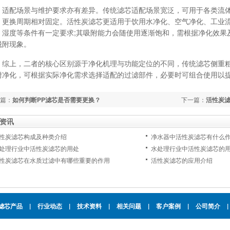
配场景与维护要求亦有差异。传统滤芯适配场景宽泛，可用于各类流体
，更换周期相对固定。活性炭滤芯更适用于饮用水净化、空气净化、工业
、湿度等条件有一定要求;其吸附能力会随使用逐渐饱和，需根据净化效果
脱附现象。
上，二者的核心区别源于净化机理与功能定位的不同，传统滤芯侧重粗
附净化，可根据实际净化需求选择适配的过滤部件，必要时可组合使用以
篇：
如何判断PP滤芯是否需要更换？
下一篇：
活性炭
资讯
性炭滤芯构成及种类介绍
净水器中活性炭滤芯有什么作
处理行业中活性炭滤芯的用处
水处理行业中活性炭滤芯的用
性炭滤芯在水质过滤中有哪些重要的作用
活性炭滤芯的应用介绍
滤芯产品
|
行业动态
|
技术资料
|
相关问题
|
客户案例
|
公司简介
|