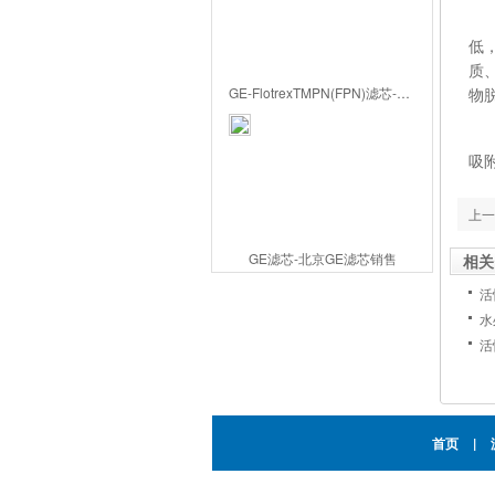
适
低
质
GE-FlotrexTMPN(FPN)滤芯-北京GE滤芯代理
物
综
吸
上一
GE滤芯-北京GE滤芯销售
相关
活
水
活
首页
|