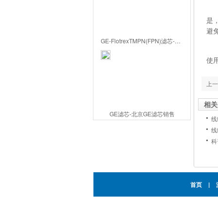
清
是
避
GE-FlotrexTMPN(FPN)滤芯-北京GE滤芯代理
综
使
上一
相关
GE滤芯-北京GE滤芯销售
线
线
科
首页
|