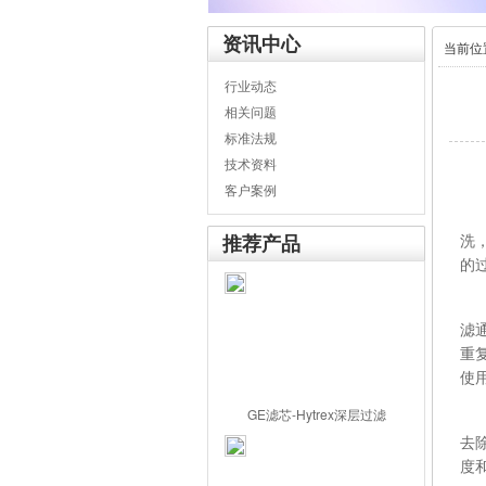
资讯中心
当前位
行业动态
相关问题
标准法规
技术资料
客户案例
推荐产品
洗
的
判
滤
重
使
GE滤芯-Hytrex深层过滤
线
去
度