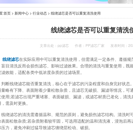
置:
首页
>
新闻中心
>
行业动态
> 线绕滤芯是否可以重复清洗使用
线绕滤芯是否可以重复清洗
文章出处：
pp滤芯
作者：
PP滤芯厂家
发表时间：2026
线绕滤芯
在实际应用中可以重复清洗使用，但需满足一定条件、遵循规
，盲目清洗反而会损伤滤芯、影响过滤效果。合理的清洗与重复使用，既
过滤效能，适配各类中低浓度杂质的过滤场景。
断线绕滤芯能否重复清洗，核心在于滤芯的污染程度和自身完好状态。
通量略有下降、表面附着少量松散杂质，且滤芯无破损、漏滤等情况，可
复使用;若滤芯出现严重堵塞、表面破损、漏滤，或滤芯材质已老化，清洗
用，需及时更换。
绕滤芯的清洗需遵循温和、规范的原则，避免损伤滤芯结构。清洗时可
除表面松散杂质;若杂质附着较牢固，可选用适配的温和清洗液，浸泡后再
和压力，避免冲刷过猛导致滤芯缠绕层松动、破损。