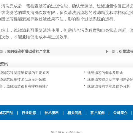
洗完成后，需检查滤芯的过滤性能，确认无漏滤、过滤通量恢复正常后
，线绕滤芯的重复清洗次数有限，多次清洗后滤芯的过滤精度和结构稳定
免因滤芯性能衰减导致过滤效果不佳，影响整个过滤系统的运行。
上，线绕滤芯可重复清洗使用，但需结合污染程度和自身状态判断，遵
用次数，才能兼顾使用成本与过滤效果。
篇：
如何提高折叠滤芯的产水量
下一篇：
折叠滤
资讯
绕滤芯过滤流量衰减的主要原因
线绕滤芯的概念及用途
绕滤芯应用技术以及应用领域
线绕滤芯特点及主要用途介
普：线绕滤芯都具有哪些特性?
线绕滤芯的功能及优势分析
滤芯产品
|
行业动态
|
技术资料
|
相关问题
|
客户案例
|
公司简介
|
版权所有：德兰梅尔