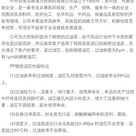
中丹合资吉林省力胜制药有限公司成立于1992年，系中国、丹麦合
资企业，是一家专业从事医药研发、生产、销售、服务为一体的企业，
范围涉及原料药、医药化工、化学药品、中药品、保健品及新型制剂开
发等领域。公司本着追求高效率、高效益的战略主导方针，积极创造竞
争优势，管理水平超前于企业规模发展速度。
公司为力胜制药提供了精密的过滤器，由于药品行业对于水质的要
求也是比较高的，所以推荐客户选用了韩国原装进口的精密过滤器，充
分满足了客户的要求。该过滤芯，也称熔喷滤芯，过滤精度为5μm，也
有1μm的精密滤芯。
PP熔喷滤芯性能特点
(1)过滤效率和过滤精度，滤芯孔径密度均匀，过滤效率达99%以
上。
(2)过滤阻力小，流量大、纳污量大、使用寿命长，本品在生产过程
中纤维直径及间隙可调，滤芯微孔内层小外层大，增大了流量和纳污
量，滤芯不易阻塞，延长使用寿命。
(3)自身洁净度高，对水质无污染，耐酸耐碱和有机溶剂，腐蚀。
(4)强度大，过滤器进出口水压差超过0.4Mpa 时滤芯不会变形，温
度超过90℃时，过滤效率不会降低。