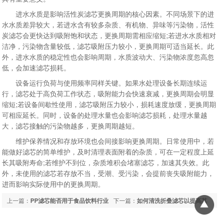
进水水质是影响活性炭滤芯更换周期的核心因素。不同场景下的进
水水质差异较大，若进水含有较多杂质、有机物、异味等污染物，活性
炭滤芯会更快达到吸附饱和状态，更换周期需相应缩短;若进水水质相对
洁净，污染物含量较低，滤芯吸附压力较小，更换周期可适当延长。此
外，进水水质的稳定性也会影响周期，水质波动大、污染物浓度忽高忽
低，会加速滤芯损耗。
设备运行负荷与使用频率同样关键。如果水处理设备长期连续运
行，滤芯处于高负荷工作状态，吸附能力会快速衰减，更换周期会明显
缩短;若设备间歇性使用，滤芯吸附压力较小，损耗速度放缓，更换周期
可相应延长。同时，设备的处理水量也会影响滤芯损耗，处理水量越
大，滤芯接触的污染物越多，更换周期越短。
维护保养情况和存放环境也会间接影响更换周期。日常使用中，若
能做好滤芯的简单维护，及时清理表面附着的杂质，可在一定程度上延
长其吸附寿命;若维护不到位，杂质堆积会堵塞滤芯，加速其失效。此
外，未使用的滤芯若存放不当，受潮、受污染，会提前丧失吸附能力，
进而影响实际使用中的更换周期。
上一篇：
PP滤芯能否用于食品饮料行业
下一篇：
如何清洗折叠滤芯以提高其
的原料水过滤场景
产水量