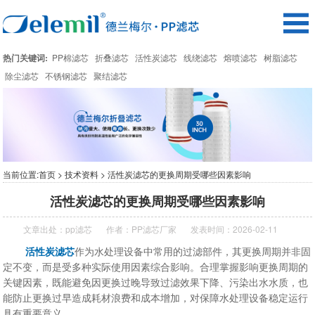
热门关键词:
PP棉滤芯
折叠滤芯
活性炭滤芯
线绕滤芯
熔喷滤芯
树脂滤芯
除尘滤芯
不锈钢滤芯
聚结滤芯
当前位置:
首页
>
技术资料
> 活性炭滤芯的更换周期受哪些因素影响
活性炭滤芯的更换周期受哪些因素影响
文章出处：
pp滤芯
作者：
PP滤芯厂家
发表时间：2026-02-11
活性炭滤芯
作为水处理设备中常用的过滤部件，其更换周期并非固
定不变，而是受多种实际使用因素综合影响。合理掌握影响更换周期的
关键因素，既能避免因更换过晚导致过滤效果下降、污染出水水质，也
能防止更换过早造成耗材浪费和成本增加，对保障水处理设备稳定运行
具有重要意义。