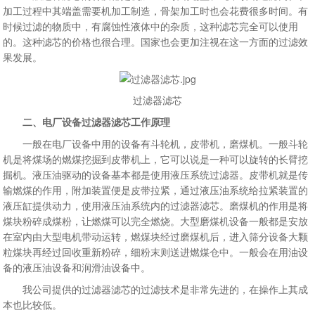
加工过程中其端盖需要机加工制造，骨架加工时也会花费很多时间。有
时候过滤的物质中，有腐蚀性液体中的杂质，这种滤芯完全可以使用
的。这种滤芯的价格也很合理。国家也会更加注视在这一方面的过滤效
果发展。
过滤器滤芯
二、电厂设备过滤器滤芯工作原理
一般在电厂设备中用的设备有斗轮机，皮带机，磨煤机。一般斗轮
机是将煤场的燃煤挖掘到皮带机上，它可以说是一种可以旋转的长臂挖
掘机。液压油驱动的设备基本都是使用液压系统过滤器。皮带机就是传
输燃煤的作用，附加装置便是皮带拉紧，通过液压油系统给拉紧装置的
液压缸提供动力，使用液压油系统内的过滤器滤芯。磨煤机的作用是将
煤块粉碎成煤粉，让燃煤可以完全燃烧。大型磨煤机设备一般都是安放
在室内由大型电机带动运转，燃煤块经过磨煤机后，进入筛分设备大颗
粒煤块再经过回收重新粉碎，细粉末则送进燃煤仓中。一般会在用油设
备的液压油设备和润滑油设备中。
我公司提供的过滤器滤芯的过滤技术是非常先进的，在操作上其成
本也比较低。