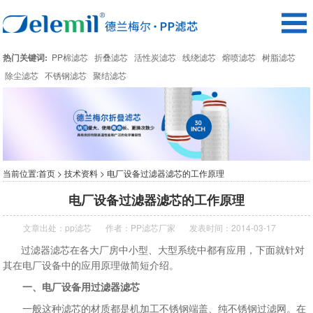
热门关键词:
PP棉滤芯
折叠滤芯
活性炭滤芯
线绕滤芯
熔喷滤芯
树脂滤芯
除尘滤芯
不锈钢滤芯
聚结滤芯
当前位置:
首页
>
技术资料
> 电厂设备过滤器滤芯的工作原理
电厂设备过滤器滤芯的工作原理
文章出处：
pp滤芯
作者：
PP滤芯厂家
发表时间：2014-03-17
过滤器滤芯在各大厂房中小型、大型系统中都有应用，下面就针对
其在电厂设备中的应用原理做简短介绍。
一、电厂设备用过滤器滤芯
一般这种滤芯的材质都是机加工不锈钢端盖、纯不锈钢过滤网。在