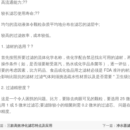
流通能力;??
长滤芯使用寿命;??
匀的流动液体令颗粒杂质平均地分布在滤芯的滤层中;
高的过滤效率 , 成本较低。
 滤材的选用 ? ?
先按照所要过滤的流体化学名称，依化学配合禁忌找出可用的滤材，再
，操作条件 ( 如，是否须要耐受蒸汽，热水或化学品杀菌等 ) ，逐一评
重要的考虑因素，比方药品、食品或化妆品用之滤材必须是 FDA 准许的
会影响比阻抗的滤材;过滤气体则须挑选疏水性材质以及是否需要 " 卫生级过
. 过滤精密度 ?
是一个令人困扰的问题。比方，要除去肉眼可见的颗粒，要选用 25 微
用 1 或 5 微米过滤芯;要滤除较小的细菌则需 0.2 微米的过滤芯。 
称精度。
篇：
三款高效净化滤芯特点及应用
下一篇：
净水器