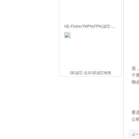
高
较
均
GE-FlotrexTMPN(FPN)滤芯-北京GE滤芯代理
较
1.
首
值
GE滤芯-北京GE滤芯销售
个
物
2
这
要选
公
上一