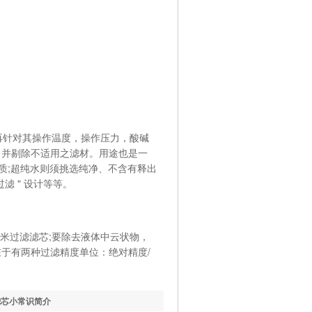
针对其操作温度，操作压力，酸碱
估，并剔除不适用之滤材。用途也是一
材质;超纯水则须挑选纯净、不含有释出
滤 " 设计等等。
米过滤滤芯;要除去液体中云状物，
问题在于有两种过滤精度单位：绝对精度/
滤芯小常识简介