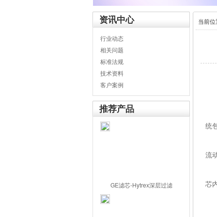
资讯中心
当前位
行业动态
相关问题
标准法规
技术资料
客户案例
过
推荐产品
液
统
要
流
液
芯
GE滤芯-Hytrex深层过滤
特