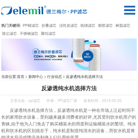
热门关键词:
PP棉滤芯
折叠滤芯
活性炭滤芯
线绕滤芯
熔喷滤芯
树脂滤芯
除尘滤芯
不锈钢滤芯
聚结滤芯
当前位置:
首页
>
新闻中心
>
行业动态
> 反渗透纯水机选择方法
反渗透纯水机选择方法
文章出处：
pp滤芯
作者：
PP滤芯厂家
发表时间：2013-05-20
反渗透纯水机选择方法，反渗透纯水机是一种在市场上泛起时间不
长的家用饮水设备，受到越来越多消费者的好评,尤其受到饮水机用户的
青睐,由于他为人门免去了购买桶装水的用度和运输桶装水的繁琐。纯水
机和饮水机的区别就在于，纯水机是制造纯清水的设备，而饮水机是将
纯清水升温或降温并利便人们引用的装置。