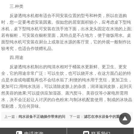
三.种类
反渗透纯水机都有适合不同安装位置的型号和种类，所以在选购
时，您一定要考虑安装因素。假如您的居室面积较小，应考虑桌下型纯
水机，桌下型纯水机可安装在洗手池下面，出水龙头固定在水池的上面;
若有橱柜，可安装在橱柜里面，其特点是不占地方，便于做饭用水。桌
面型纯水机可安装在厨台上或靠近水源的客厅里，它的外观一般制作比
较考究，也适合作馈赠礼品。
四.用途
反渗透纯水机制出的纯清水相对于桶装水更新鲜、更卫生、更安
全，它的用途非常广泛：可以生饮，也可以烧开水，在这方面凸起的特
点是水壶或电暖瓶再也不会结水垢了;利便的纯水用于烹饪，更加卫生，
更加可口;用纯水洗浴，可以清除皮肤上的杂质，润泽滋润皮肤，起到天
然美容的效果;可以提供应加湿器、蒸汽熨斗、美容仪等小家电所需用
水，决不会泛起让人讨厌的白色粉末;与制冰机配套使用，制成的冰块晶
莹剔透，无任何异味。
上一篇：
纯水设备不正确操作带来的问
下一篇：
滤芯在净水设备中的重要性
题
电话咨询
联系我们