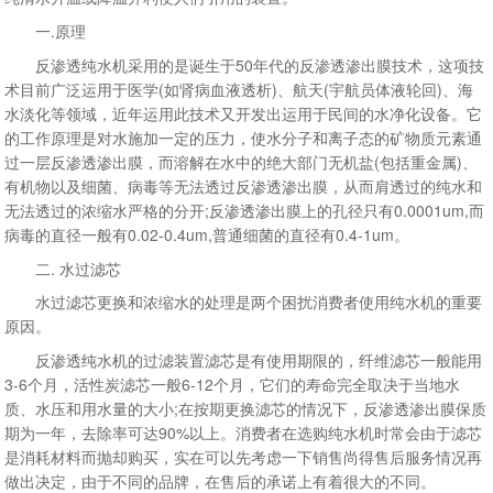
一.原理
反渗透纯水机采用的是诞生于50年代的反渗透渗出膜技术，这项技
术目前广泛运用于医学(如肾病血液透析)、航天(宇航员体液轮回)、海
水淡化等领域，近年运用此技术又开发出运用于民间的水净化设备。它
的工作原理是对水施加一定的压力，使水分子和离子态的矿物质元素通
过一层反渗透渗出膜，而溶解在水中的绝大部门无机盐(包括重金属)、
有机物以及细菌、病毒等无法透过反渗透渗出膜，从而肩透过的纯水和
无法透过的浓缩水严格的分开;反渗透渗出膜上的孔径只有0.0001um,而
病毒的直径一般有0.02-0.4um,普通细菌的直径有0.4-1um。
二. 水过滤芯
水过滤芯更换和浓缩水的处理是两个困扰消费者使用纯水机的重要
原因。
反渗透纯水机的过滤装置滤芯是有使用期限的，纤维滤芯一般能用
3-6个月，活性炭滤芯一般6-12个月，它们的寿命完全取决于当地水
质、水压和用水量的大小;在按期更换滤芯的情况下，反渗透渗出膜保质
期为一年，去除率可达90%以上。消费者在选购纯水机时常会由于滤芯
是消耗材料而抛却购买，实在可以先考虑一下销售尚得售后服务情况再
做出决定，由于不同的品牌，在售后的承诺上有着很大的不同。