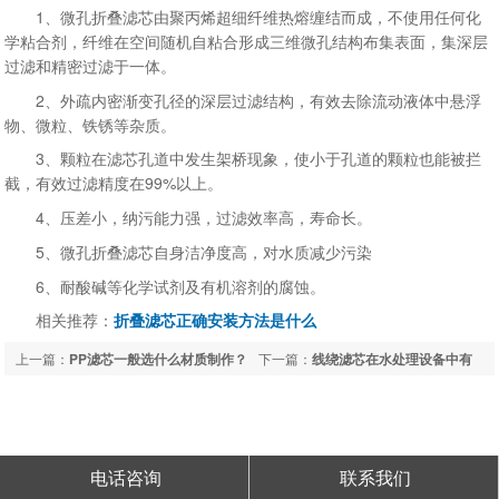
1、微孔折叠滤芯由聚丙烯超细纤维热熔缠结而成，不使用任何化
学粘合剂，纤维在空间随机自粘合形成三维微孔结构布集表面，集深层
过滤和精密过滤于一体。
2、外疏内密渐变孔径的深层过滤结构，有效去除流动液体中悬浮
物、微粒、铁锈等杂质。
3、颗粒在滤芯孔道中发生架桥现象，使小于孔道的颗粒也能被拦
截，有效过滤精度在99%以上。
4、压差小，纳污能力强，过滤效率高，寿命长。
5、微孔折叠滤芯自身洁净度高，对水质减少污染
6、耐酸碱等化学试剂及有机溶剂的腐蚀。
相关推荐：
折叠滤芯正确安装方法是什么
上一篇：
PP滤芯一般选什么材质制作？
下一篇：
线绕滤芯在水处理设备中有
哪些用途？
电话咨询
联系我们