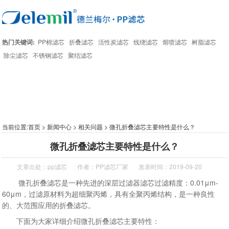
热门关键词:
PP棉滤芯
折叠滤芯
活性炭滤芯
线绕滤芯
熔喷滤芯
树脂滤芯
除尘滤芯
不锈钢滤芯
聚结滤芯
当前位置:
首页
>
新闻中心
>
相关问题
> 微孔折叠滤芯主要特性是什么？
微孔折叠滤芯主要特性是什么？
文章出处：
pp滤芯
作者：
PP滤芯厂家
发表时间：2019-09-20
微孔折叠滤芯是一种先进的深层过滤器滤芯过滤精度：0.01μm-
60μm，过滤原材料为超细聚丙烯，具有全聚丙烯结构，是一种良性
的、大范围应用的折叠滤芯。
下面为大家详细介绍微孔折叠滤芯主要特性：