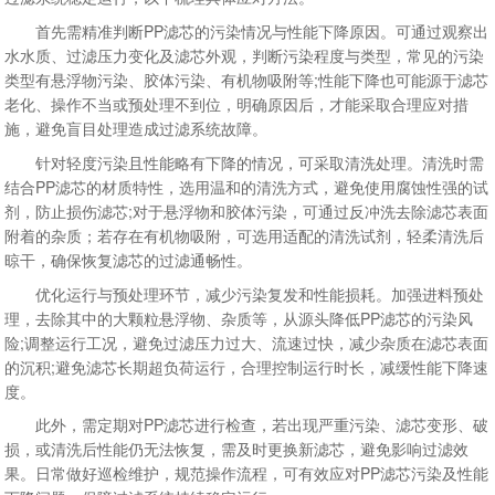
首先需精准判断PP滤芯的污染情况与性能下降原因。可通过观察出
水水质、过滤压力变化及滤芯外观，判断污染程度与类型，常见的污染
类型有悬浮物污染、胶体污染、有机物吸附等;性能下降也可能源于滤芯
老化、操作不当或预处理不到位，明确原因后，才能采取合理应对措
施，避免盲目处理造成过滤系统故障。
针对轻度污染且性能略有下降的情况，可采取清洗处理。清洗时需
结合PP滤芯的材质特性，选用温和的清洗方式，避免使用腐蚀性强的试
剂，防止损伤滤芯;对于悬浮物和胶体污染，可通过反冲洗去除滤芯表面
附着的杂质；若存在有机物吸附，可选用适配的清洗试剂，轻柔清洗后
晾干，确保恢复滤芯的过滤通畅性。
优化运行与预处理环节，减少污染复发和性能损耗。加强进料预处
理，去除其中的大颗粒悬浮物、杂质等，从源头降低PP滤芯的污染风
险;调整运行工况，避免过滤压力过大、流速过快，减少杂质在滤芯表面
的沉积;避免滤芯长期超负荷运行，合理控制运行时长，减缓性能下降速
度。
此外，需定期对PP滤芯进行检查，若出现严重污染、滤芯变形、破
损，或清洗后性能仍无法恢复，需及时更换新滤芯，避免影响过滤效
果。日常做好巡检维护，规范操作流程，可有效应对PP滤芯污染及性能