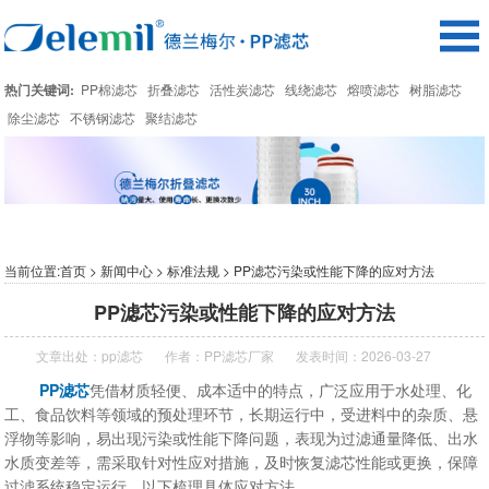
热门关键词:
PP棉滤芯
折叠滤芯
活性炭滤芯
线绕滤芯
熔喷滤芯
树脂滤芯
除尘滤芯
不锈钢滤芯
聚结滤芯
当前位置:
首页
>
新闻中心
>
标准法规
> PP滤芯污染或性能下降的应对方法
PP滤芯污染或性能下降的应对方法
文章出处：
pp滤芯
作者：
PP滤芯厂家
发表时间：2026-03-27
PP滤芯
凭借材质轻便、成本适中的特点，广泛应用于水处理、化
工、食品饮料等领域的预处理环节，长期运行中，受进料中的杂质、悬
浮物等影响，易出现污染或性能下降问题，表现为过滤通量降低、出水
水质变差等，需采取针对性应对措施，及时恢复滤芯性能或更换，保障
过滤系统稳定运行，以下梳理具体应对方法。